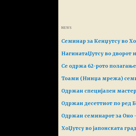
NEWS
Семинар за Кенџутсу во Х
НагинатаЏутсу во дворот 
Се одржа 62-рото полагањ
Тоами (Нинџа мрежа) сем
Одржан специјален мастерк
Одржан десеттиот по ред 
Одржан семинарот за Оно -
ХоЏутсу во јапонската гра