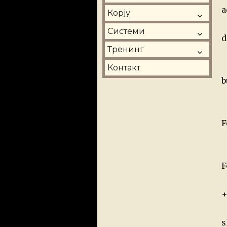
o
a
Корју
Системи
d
Тренинг
Контакт
b
F
F
+
s