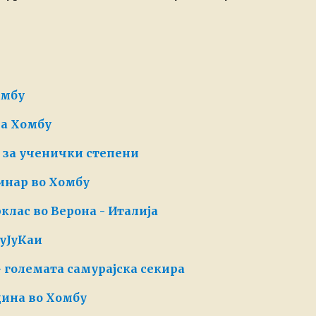
омбу
на Хомбу
е за ученички степени
инар во Хомбу
лас во Верона - Италија
БуЈуКаи
 големата самурајска секира
дина во Хомбу