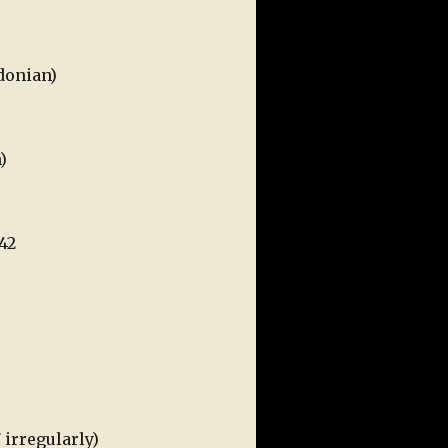
donian)
)
42
 irregularly)