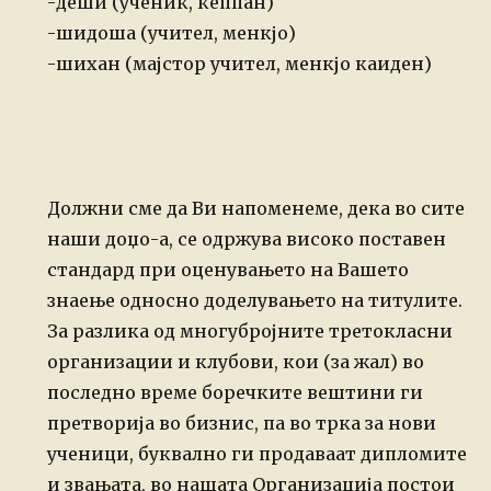
-деши (ученик, кеппан)
-шидоша (учител, менкјо)
-шихан (мајстор учител, менкјо каиден)
Должни сме да Ви напоменеме, дека во сите
наши доџо-а, се одржува високо поставен
стандард при оценувањето на Вашето
знаење односно доделувањето на титулите.
За разлика од многубројните третокласни
организации и клубови, кои (за жал) во
последно време боречките вештини ги
претворија во бизнис, па во трка за нови
ученици, буквално ги продаваат дипломите
и звањата, во нашата Организација постои