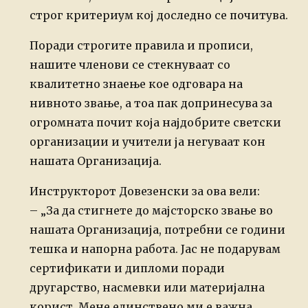
строг критериум кој доследно се почитува.
Поради строгите правила и прописи,
нашите членови се стекнуваат со
квалитетно знаење кое одговара на
нивното звање, а тоа пак допринесува за
огромната почит која најдобрите светски
организации и учители ја негуваат кон
нашата Организација.
Инструкторот Довезенски за ова вели:
– „За да стигнете до мајсторско звање во
нашата Организација, потребни се години
тешка и напорна работа. Јас не подарувам
сертификати и дипломи поради
другарство, насмевки или материјална
корист. Мене единствено ми е важна