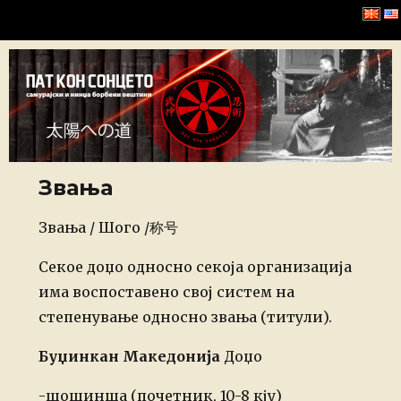
Хомбу Буџинкан
Звања
Posted
Звања / Шого /称号
on
Секое доџо односно секоја организација
има воспоставено свој систем на
степенување односно звања (титули).
Буџинкан Македонија
Доџо
-шошинша (почетник, 10-8 кју)