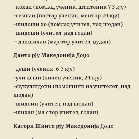
-кохаи (помлад ученик, штитеник 7-3 кју)
-семпаи (постар ученик, ментор 2-1 кју)
-шидоши хо (помлад учител, над шодан)
-шидоши (учител, над годан)
– даишихан (мајстор учител, џудан)
Даито рју Македонија
Доџо
-деши (ученик, 6-3 кју)
-учи деши (личен ученик, 2-1 кју)
-фукушидоин (помошник на учителот, над
шодан)
-шидоин (учител, над шодан)
-шихан (мајстор учител, годан)
Катори Шинто рју Македонија
Доџо