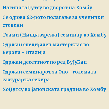
НагинатаЏутсу во дворот на Хомбу
Се одржа 62-рото полагање за ученички
степени
Тоами (Нинџа мрежа) семинар во Хомбу
Одржан специјален мастерклас во
Верона - Италија
Одржан десеттиот по ред БуЈуКаи
Одржан семинарот за Оно - големата
самурајска секира
ХоЏутсу во јапонската градина во Хомбу