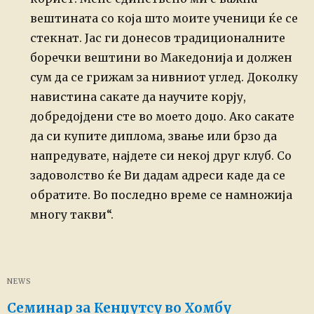
вештината со која што моите ученици ќе се
стекнат. Јас ги донесов традиционалните
боречки вештини во Македонија и должен
сум да се грижам за нивниот углед. Доколку
навистина сакате да научите корју,
добредојдени сте во моето доџо. Ако сакате
да си купите диплома, звање или брзо да
напредувате, најдете си некој друг клуб. Со
задоволство ќе Ви дадам адреси каде да се
обратите. Во последно време се намножија
многу такви“.
NEWS
Семинар за Кенџутсу во Хомбу