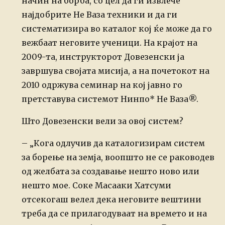
начин на борба, со цел да ги извлече
најдобрите Не Ваза техники и да ги
систематизира во каталог кој ќе може да го
вежбаат неговите ученици. На крајот на
2009-та, инструкторот Довезенски ја
завршува својата мисија, а на почетокот на
2010 одржува семинар на кој јавно го
претставува системот Нинпо* Не Ваза®.
Што Довезенски вели за овој систем?
– „Кога одлучив да каталогизирам систем
за борење на земја, воопшто не се раководев
од желбата за создавање нешто ново или
нешто мое. Соке Масааки Хатсуми
отсекогаш велел дека неговите вештини
треба да се прилагодуваат на времето и на