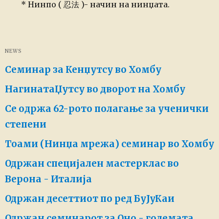
* Нинпо (
忍法 )-
начин на нинџата.
NEWS
Семинар за Кенџутсу во Хомбу
НагинатаЏутсу во дворот на Хомбу
Се одржа 62-рото полагање за ученички
степени
Тоами (Нинџа мрежа) семинар во Хомбу
Одржан специјален мастерклас во
Верона - Италија
Одржан десеттиот по ред БуЈуКаи
Одржан семинарот за Оно - големата