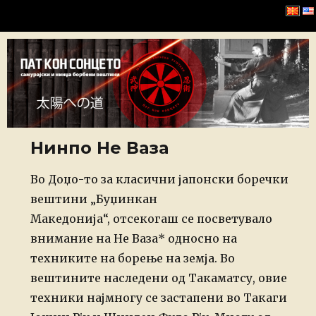
Хомбу Буџинкан
Нинпо Не Ваза
Posted
Во Доџо-то за класични јапонски боречки
on
вештини „Буџинкан
Македонија“, отсекогаш се посветувало
внимание на Не Ваза* односно на
техниките на борење на земја. Во
вештините наследени од Такаматсу, овие
техники најмногу се застапени во Такаги