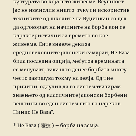
културата во која што живееме. Всушност
јас не измислив ништо, туку ги искористив
техниките од школите на Буџинкан со цел
да одговорам на начините на борба кои се
карактеристични за времето во кое
живееме. Сите знаеме дека за
средновековните јапонски самураи, Не Ваза
била последна опција, меѓутоа времињата
се менуваат, така што денес борбата многу
често завршува токму на земја. Од тие
причини, одлучив да го систематизирам
знаењето од класичните јапонски борбени
вештини во еден систем што го нареков
Нинпо Не Ваза“.
* Не Ваза (
寝技 ) –
борба на земја.