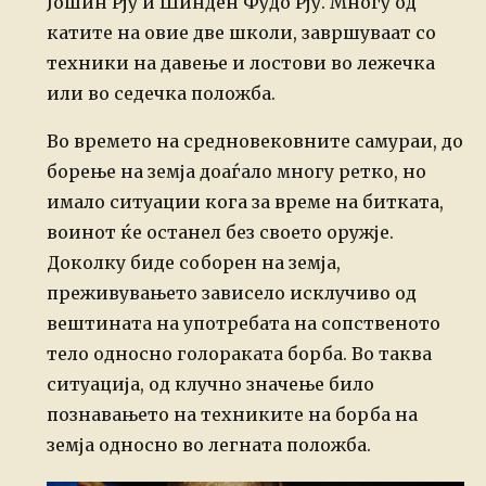
Јошин Рју и Шинден Фудо Рју. Многу од
катите на овие две школи, завршуваат со
техники на давење и лостови во лежечка
или во седечка положба.
Во времето на средновековните самураи, до
борење на земја доаѓало многу ретко, но
имало ситуации кога за време на битката,
воинот ќе останел без своето оружје.
Доколку биде соборен на земја,
преживувањето зависело исклучиво од
вештината на употребата на сопственото
тело односно голораката борба. Во таква
ситуација, од клучно значење било
познавањето на техниките на борба на
земја односно во легната положба.