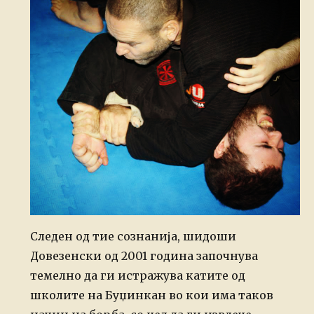
Следен од тие сознанија, шидоши
Довезенски од 2001 година започнува
темелно да ги истражува катите од
школите на Буџинкан во кои има таков