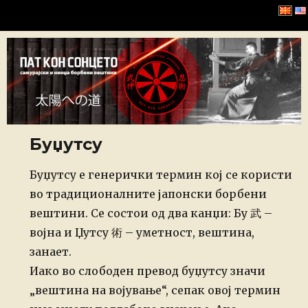
Хомбу Буџинкан
Буџутсу
Posted
Буџутсу е генерички термин кој се користи
on
во традиционалните јапонски борбени
вештини. Се состои од два канџи: Бу 武 –
војна и Џутсу 術 – уметност, вештина,
занает.
Иако во слободен превод буџутсу значи
„вештина на војување“, сепак овој термин