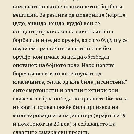
композитни односно комплетни борбени
вештини. За разлика од модерните (карате,
џудо, аикидо, кендо, кјудо) кои се
концентрираат само на еден начин на
борба или на едно оружје, во сого буџутсу се
изучуваат различни вештини со и без
оружје, кои имале за цел да обезбедат
опстанок на бојното поле. Иако новите
боречки вештини потекнуваат од
класичните, сепак од нив биле „исчистени“
сите смртоносни и опасни техники кои
служеле за брза победа во крвавите битки, а
нивната појава повеќе била производ на
милитаризацијата на Јапонија (крајот на 19
и почетокот на 20 век) и сеќавањето на
славните самурајски предци.