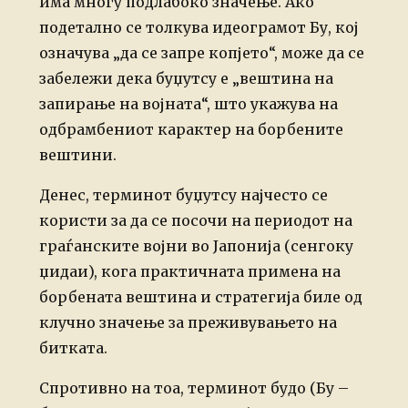
има многу подлабоко значење. Ако
подетално се толкува идеограмот Бу, кој
означува „да се запре копјето“, може да се
забележи дека буџутсу е „вештина на
запирање на војната“, што укажува на
одбрамбениот карактер на борбените
вештини.
Денес, терминот буџутсу најчесто се
користи за да се посочи на периодот на
граѓанските војни во Јапонија (сенгоку
џидаи), кога практичната примена на
борбената вештина и стратегија биле од
клучно значење за преживувањето на
битката.
Спротивно на тоа, терминот будо (Бу –