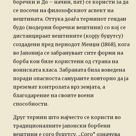
боречки и До – начин, пат) се користи за да
се посочи на филозофскиот аспект на
вештината. Оттука доаѓа терминот гендаи
будо (модерни боречки вештини) со кој се
дистанцираат вештините (корју буџутсу)
создадени пред периодот Меиџи (1868), кога
во Јапонија се забрануваат сите форми на
борба кои биле користени од страна на
воинската класа. Забраната била воведена
поради опасноста самураите повторно да ја
преземат контролата врз земјата, а
благодарение на своите воени
способности.
Друг термин што најчесто се користи во
традиционалните јапонски борбени
вештини е сого буџутсу. „Сого“ означува