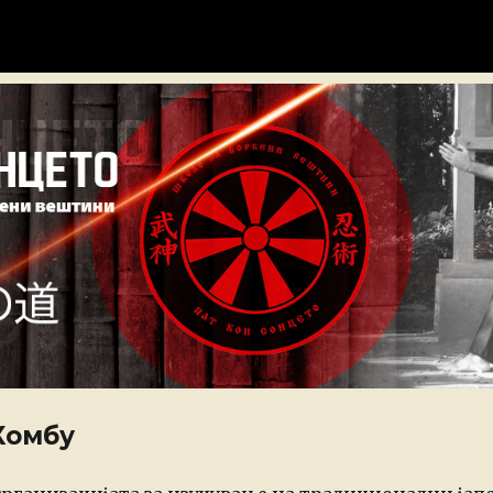
н
Хомбу
osted