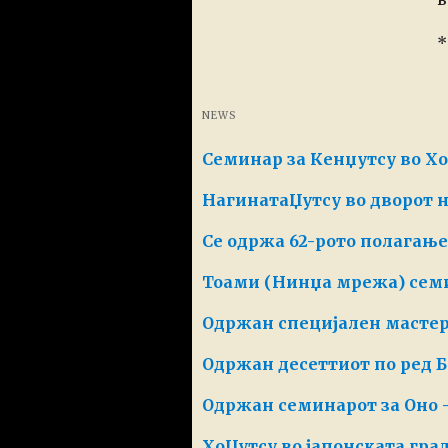
*
NEWS
Семинар за Кенџутсу во Х
НагинатаЏутсу во дворот 
Се одржа 62-рото полагањ
Тоами (Нинџа мрежа) сем
Одржан специјален мастерк
Одржан десеттиот по ред 
Одржан семинарот за Оно -
ХоЏутсу во јапонската гра