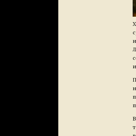
Х
с
и
Л
с
и
П
н
п
п
В
т
в