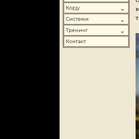
О
o
Корју
в
т
Системи
Тренинг
Контакт