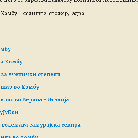
 Хомбу = седиште, стожер, јадро
омбу
на Хомбу
е за ученички степени
инар во Хомбу
лас во Верона - Италија
БуЈуКаи
 големата самурајска секира
дина во Хомбу