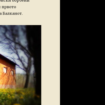
понски борбени
и првото
а Балканот.