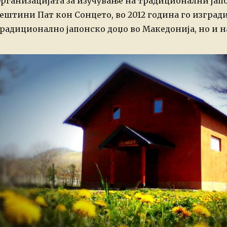
рганизацијата за изучување на традиционални ја
n
ештини Пат кон Сонцето, во 2012 година го изград
радиционално јапонско доџо во Македонија, но и н