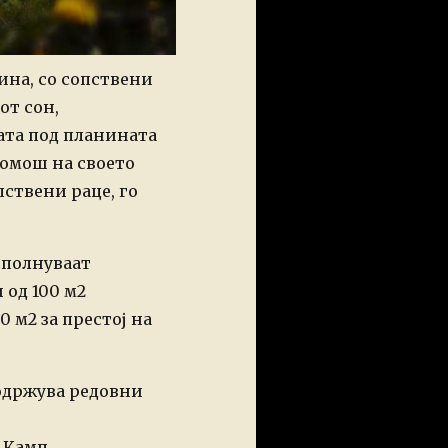
ина, со сопствени
от сон,
ата под планината
помош на своето
пствени раце, го
сполнуваат
 од 100 м2
 м2 за престој на
 одржува редовни
 Камп.