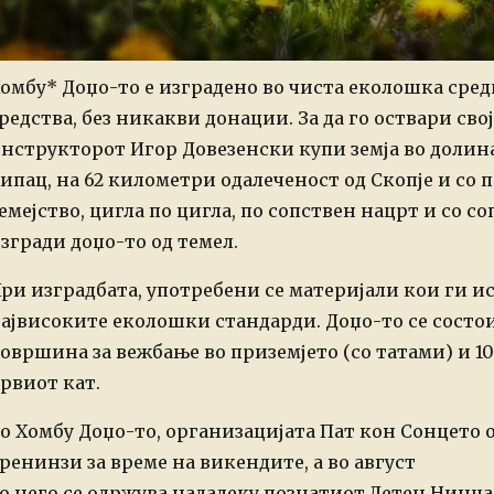
омбу* Доџо-то е изградено во чиста еколошка сред
редства, без никакви донации. За да го оствари свој
нструкторот Игор Довезенски купи земја во долин
ипац, на 62 километри одалеченост од Скопје и со 
емејство, цигла по цигла, по сопствен нацрт и со со
згради доџо-то од темел.
ри изградбата, употребени се материјали кои ги и
ајвисоките еколошки стандарди. Доџо-то се состои
овршина за вежбање во приземјето (со татами) и 100
рвиот кат.
о Хомбу Доџо-то, организацијата Пат кон Сонцето
ренинзи за време на викендите, а во август
о него се одржува надалеку познатиот Летен Нинџа