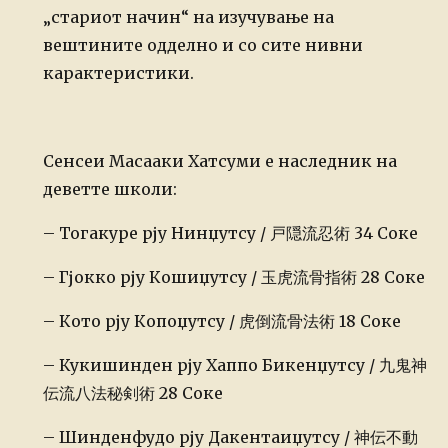
„стариот начин“ на изучување на
вештините одделно и со сите нивни
карактеристики.
Сенсеи Масааки Хатсуми е наследник на
деветте школи:
– Тогакуре рју Нинџутсу / 戸隠流忍術 34 Соке
– Гјокко рју Кошиџутсу / 玉虎流骨指術 28 Соке
– Кото рју Копоџутсу / 虎倒流骨法術 18 Соке
– Кукишинден рју Хаппо Бикенџутсу / 九鬼神
伝流八法秘剣術 28 Соке
– Шинденфудо рју Дакентаиџутсу / 神伝不動