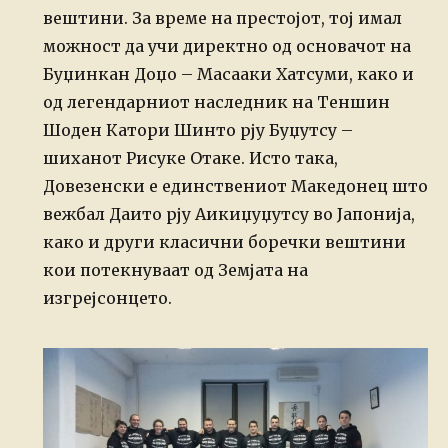
вештини. За време на престојот, тој имал
можност да учи директно од основачот на
Буџинкан Доџо – Масааки Хатсуми, како и
од легендарниот наследник на Теншин
Шоден Катори Шинто рју Буџутсу –
шиханот Рисуке Отаке. Исто така,
Довезенски е единствениот Македонец што
вежбал Даито рју Аикиџуџутсу во Јапонија,
како и други класични боречки вештини
кои потекнуваат од Земјата на
изгрејсонцето.