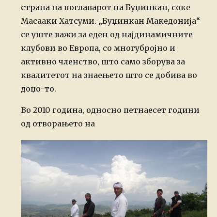
страна на поглаварот на Буџинкан, соке
Масааки Хатсуми. „Буџинкан Македонија“
се уште важи за еден од најдинамичните
клубови во Европа, со многубројно и
активно членство, што само зборува за
квалитетот на знаењето што се добива во
доџо-то.
Во 2010 година, односно петнаесет години
од отворањето на