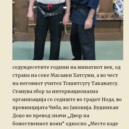
седумдесетите години на минатиот век, од
страна на соке Масааки Хатсуми, а во чест
на неговиот учител Тошитсугу Такаматсу.
Станува збор за интернационална
организација со седиште во градот Нода, во
провинцијата Чиба, во Јапонија. Буџинкан
Доџо во превод значи „Двор на
божествениот воин“ односно „Место каде