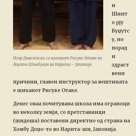
и
Шинт
о рју
Буџутс
у, но
порад
и
Игор Довезенски со шиханот Рисуке Отаке во
здраст
доџото Шинбукан во Нарита – Јапонија
вени
причини, главен инструктор за вештината
е шиханот Рисуке Отаке.
Денес оваа почитувана школа има ограноци
во неколку земји, со претставници
(шидоша) поставени директно од страна на
Хомбу Доџо-то во Нарита-ши, Јапонија.