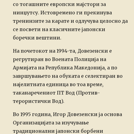
со тогашните европски мајстори за
нинџутсу. Истовремено ги прекинува
тренинзите за карате и одлучува целосно да
се посвети на класичните јапонски
боречки вештини.
На почетокот на 1994-та, Довезенски е
регрутиран во Воената Полиција на
Армијата на Република Македонија, а по
завршувањето на обуката е селектиран во
најелитната единица во тоа време,
таканаречениот ПТ Вод (Против-
терористички Вод).
Во 1995 година, Игор Довезенски ја основа
Организацијата за изучување
традиционални јапонски борбени