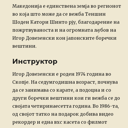
Македонија е единствена земја во регионот
во која што може да се вежба Теншин
Шоден Катори Шинто рју, благодарение на
пожртвуваноста и на огромната љубов на
Игор Довезенски кон јапонските боречки
вештини.
Инструктор
Posted
Игор Довезенски е роден 1974 година во
on
Скопје. На седумгодишна возраст, почнува
да се занимава со карате, а подоцна и со
други боречки вештини кои ги вежба се до
својата четиринаесетта година. Во 1986-та,
од својот татко на подарок добива видео
рекордер и една вхс касета со филмот