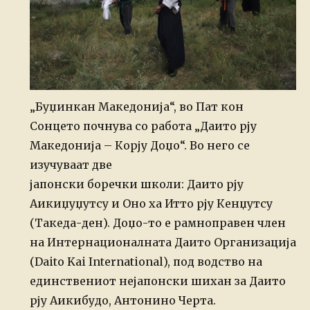
„Буџинкан Македонија“, во Пат кон
Сонцето почнува со работа „Даито рју
Македонија – Корју Доџо“. Во него се
изучуваат две
јапонски боречки школи: Даито рју
Аикиџуџутсу и Оно ха Итто рју Кенџутсу
(Такеда-ден). Доџо-то е рамноправен член
на Интернационалната Даито Организација
(Daito Kai International), под водство на
единствениот нејапонски шихан за Даито
рју Аикибудо, Антонино Черта.