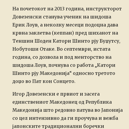
На почетокот на 2013 година, инструкторот
Довезенски станува ученик на шидоша
Ерик Лоув, а неколку месеци подоцна дава
крвна заклетва (кеппан) пред шиханот на
Теншин Шоден Катори Шинто рју Буџутсу,
Нобутоши Отаке. Во септември, истата
година, со дозвола и под менторство на
шидоша Лоув, почнува со работа „Катори
Шинто рју Македонија“ односно третото
доџо во Пат кон Сонцето.
Игор Довезенски е првиот и засега
единствениот Македонец од Република
Македонија што редовно патува во Јапонија
со цел интензивно да ги проучува и вежба
јапонските традиционални боречки