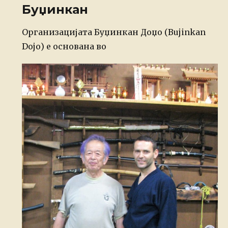
Буџинкан
Posted
Организацијата Буџинкан Доџо (Bujinkan
on
Dojo) е основана во