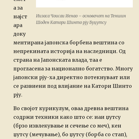
а за
најст
Иизаса Чоисаи Иенао – основачот на Теншин
Шоден Катори Шинто рју Буџутсу
ара
доку
ментирана јапонска борбена вештина со
непрекината историја на наследници. Од
страна на Јапонската влада, таа е
прогласена за национално богатство. Многу
јапонски рју-ха директно потекнуваат или
се развиени под влијание на Катори Шинто
рју.
Во својот курикулум, оваа древна вештина
содржи техники како што се: иаи џутсу
(брзо извлекување и сечење со меч), кен
џутсу (мечување), бо џутсу (борба со стап),