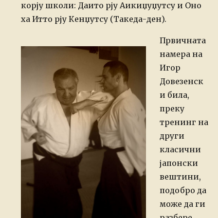
корју школи: Даито рју Аикиџуџутсу и Оно
ха Итто рју Кенџутсу (Такеда-ден).
Првичната
намера на
Игор
Довезенск
и била,
преку
тренинг на
други
класични
јапонски
вештини,
подобро да
може да ги
разбере