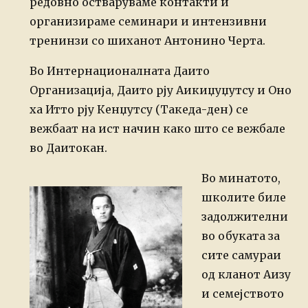
редовно остваруваме контакти и
организираме семинари и интензивни
тренинзи со шиханот Антонино Черта.
Во Интернационалната Даито
Организација, Даито рју Аикиџуџутсу и Оно
ха Итто рју Кенџутсу (Такеда-ден) се
вежбаат на ист начин како што се вежбале
во Даитокан.
Во минатото,
школите биле
задолжителни
во обуката за
сите самураи
од кланот Аизу
и семејството