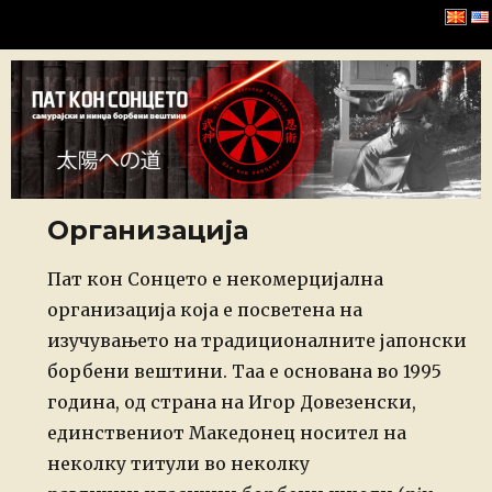
Хомбу Буџинкан
Организација
Posted
Пат кон Сонцето е некомерцијална
on
организација која е посветена на
изучувањето на традиционалните јапонски
борбени вештини. Таа е основана во 1995
година, од страна на Игор Довезенски,
единствениот Македонец носител на
неколку титули во неколку