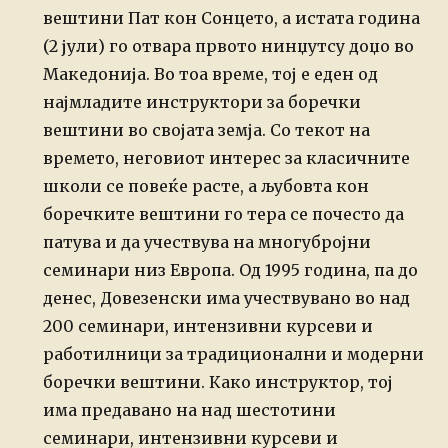
вештини Пат кон Сонцето, а истата година
(2 јули) го отвара првото нинџутсу доџо во
Македонија. Во тоа време, тој е еден од
најмладите инструктори за боречки
вештини во својата земја. Со текот на
времето, неговиот интерес за класичните
школи се повеќе расте, а љубовта кон
боречките вештини го тера се почесто да
патува и да учествува на многубројни
семинари низ Европа. Од 1995 година, па до
денес, Довезенски има учествувано во над
200 семинари, интензивни курсеви и
работилници за традиционални и модерни
боречки вештини. Како инструктор, тој
има предавано на над шестотини
семинари, интензивни курсеви и