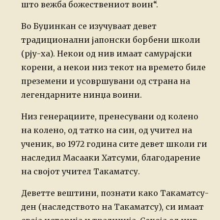
што вежба божествениот воин“.
Во Буџинкан се изучуваат девет
традиционални јапонски борбени школи
(рју-ха). Некои од нив имаат самурајски
корени, а некои низ текот на времето биле
преземени и усовршувани од страна на
легендарните нинџа воини.
Низ генерациите, пренесувани од колено
на колено, од татко на син, од учител на
ученик, во 1972 година сите девет школи ги
наследил Масааки Хатсуми, благодарение
на својот учител Такаматсу.
Деветте вештини, познати како Такаматсу-
ден (наследството на Такаматсу), си имаат