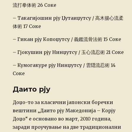
流打拳体術 26 Соке
– Такагијошин рју Џутаиџутсу / 高木揚心流柔
体術 17 Соке
– Гикан рју Копоџутсу / 義鑑流骨法術 15 Соке
– Гјокушин рју Нинџутсу / 玉心流忍術 21 Соке
– Кумогакуре рју Нинџутсу / 雲隠流忍術 14
Соке
Даито рју
Posted
Доџо-то за класични јапонски боречки
on
вештини „Даито рју Македонија – Корју
Доџо“ е основано во март, 2010 година,
заради проучување на две традиционални