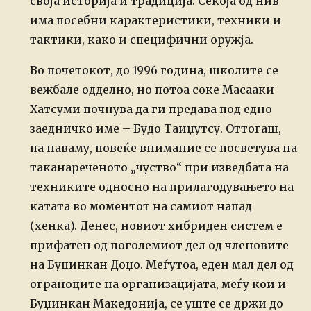
своја историја и традиција. Секоја од нив
има посебни карактеристики, техники и
тактики, како и специфични оружја.
Во почетокот, до 1996 година, школите се
вежбале одделно, но потоа соке Масааки
Хатсуми почнува да ги предава под едно
заедничко име – Будо Таиџутсу. Оттогаш,
па наваму, повеќе внимание се посветува на
таканареченото „чуство“ при изведбата на
техниките односно на прилагодувањето на
катата во моментот на самиот напад
(хенка). Денес, новиот хибриден систем е
прифатен од поголемиот дел од членовите
на Буџинкан Доџо. Меѓутоа, еден мал дел од
ограноците на организацијата, меѓу кои и
Буџинкан Македонија, се уште се држи до