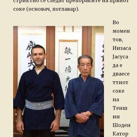
стриктно се следат препораките на првиот
соке (основач, поглавар).
Во
момен
тов,
Иизаса
Јасуса
да е
дваесе
ттиот
соке
на
Тенш
ин
Шоден
Катор