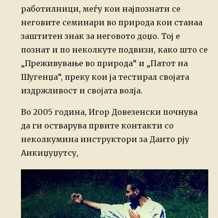
работилници, меѓу кои најпознати се
неговите семинари во природа кои станаа
заштитен знак за неговото доџо. Тој е
познат и по неколкуте подвизи, како што се
„Преживување во природа“ и „Патот на
Шугенџа“, преку кои ја тестирал својата
издржливост и својата волја.
Во 2005 година, Игор Довезенски почнува
да ги остварува првите контакти со
неколкумина инструктори за Даито рју
Аикиџуџутсу,