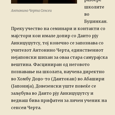
школите
Антонино Черта Сенсеи
во
Буџинкан.
Преку учество на семинари и контакти со
мајстори кои имале допир со Даито рју
Аикиџуџутсу, тој конечно се запознава со
учителот Антонино Черта, единствениот
нејапонски шихан за оваа стара самурајска
вештина. Фасциниран од неговото
познавање на школата, научена директно
во Хомбу Доџо-то (Даитокан) во Абашири
(Јапонија), Довезенски уште повеќе се
заљубува во Даито рју Аикиџуџутсу и
веднаш бива прифатен за личен ученик на
сенсеи Черта.