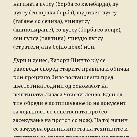
нагината џутсу (борба со хелебарда), џу
џутсу (голорака борба), шурикен џутсу
(гаѓање со сечива), нинџутсу
(шпионирање), со џутсу (борба со копје),
сен џутсу (тактика), чикуџо џутсу
(стратегија на бојно поле) итн.
Дури и денес, Катори Шинто рју се
раководи според старите правила и обичаи
кои прецизно биле востановени пред
шестотина години од основачот на
вештината Иизаса Чоисаи Иенао. Еден од
тие обреди е потпишувањето на документ
за лојалност со сопствената крв (со
засекување на прстот со нож). На тој начин
се зачувува оригиналноста на техниките и