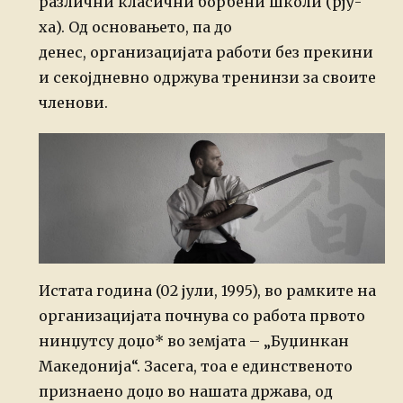
различни класични борбени школи (рју-
ха). Од основањето, па до
денес, организацијата работи без прекини
и секојдневно одржува тренинзи за своите
членови.
Истата година (02 јули, 1995), во рамките на
организацијата почнува со работа првото
нинџутсу доџо* во земјата – „Буџинкан
Македонија“. Засега, тоа е единственото
признаено доџо во нашата држава, од