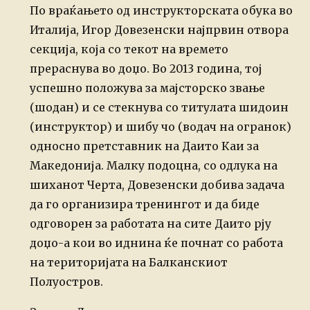
По враќањето од инструкторската обука во
Италија, Игор Довезенски најпрвин отвора
секција, која со текот на времето
прераснува во доџо. Во 2013 година, тој
успешно положува за мајсторско звање
(шодан) и се стекнува со титулата шидоин
(инструктор) и шибу чо (водач на огранок)
односно претставник на Даито Каи за
Македонија. Малку подоцна, со одлука на
шиханот Черта, Довезенски добива задача
да го организира тренингот и да биде
одговорен за работата на сите Даито рју
доџо-а кои во иднина ќе почнат со работа
на територијата на Балканскиот
Полуостров.