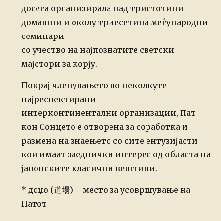
досега организирала над тристотини
домашни и околу триесетина меѓународни
семинари
со учество на најпознатите светски
мајстори за корју.
Покрај членувањето во неколкуте
најреспектирани
интерконтинентални организации, Пат
кон Сонцето е отворена за соработка и
размена на знаењето со сите ентузијасти
кои имаат заеднички интерес од областа на
јапонските класични вештини.
* доџо (道場) – место за усовршување на
Патот