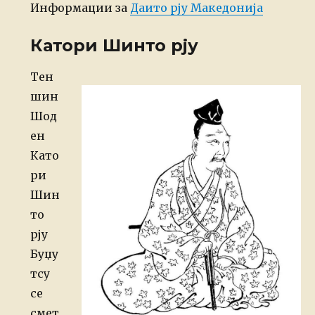
Информации за
Даито рју Македонија
Катори Шинто рју
Posted
Тен
on
шин
Шод
ен
Като
ри
Шин
то
рју
Буџу
тсу
се
смет