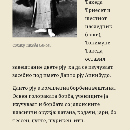
Такеда.
Триесет и
шестиот
наследник
(соке),
Токимуне
Сокаку Такеда Сенсеи
Такеда,
оставил
завештание двете рју-ха да се изучуваат
засебно под името Даито рју Аикибудо.
Даито рју е комплетна борбена вештина.
Освен голораката борба, учениците ја
изучуваат и борбата со јапонските
класични оружја: катана, кодачи, јари, бо,
тессен, џутте, шурикен, итн.