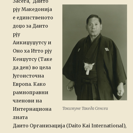
Засега, Даито
рју Македонија
е единственото
доџо за Даито
рју
Аикиџуџутсу и
Оно ха Итто рју
Кенџутсу (Таке
да ден) во цела
Југоисточна
Европа. Како
рамноправни
членови на
Интернациона
Токимуне Такеда Сенсеи
лната
Даито Организација (Daito Kai International),