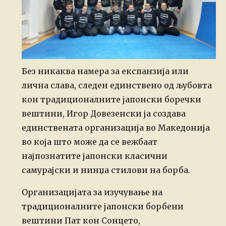
Без никаква намера за експанзија или
лична слава, следен единствено од љубовта
кон традиционалните јапонски боречки
вештини, Игор Довезенски ја создава
единствената организација во Македонија
во која што може да се вежбаат
најпознатите јапонски класични
самурајски и нинџа стилови на борба.
Организацијата за изучување на
традиционалните јапонски борбени
вештини Пат кон Сонцето,