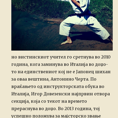
но вистинскиот учител го сретнува во 2010
година, кога заминува во Италија во доџо-
то на единствениот кој не е Јапонец шихан
за оваа вештина, Антонино Черта. По
враќањето од инструкторската обука во
Италија, Игор Довезенски најпрвин отвора
секција, која со текот на времето
прераснува во доџо. Во 2013 година, тој
успешно положува за мајсторско звање