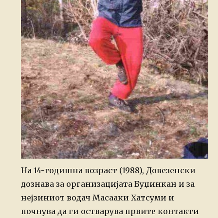
На 14-годишна возраст (1988), Довезенски
дознава за организацијата Буџинкан и за
нејзиниот водач Масааки Хатсуми и
почнува да ги остварува првите контакти